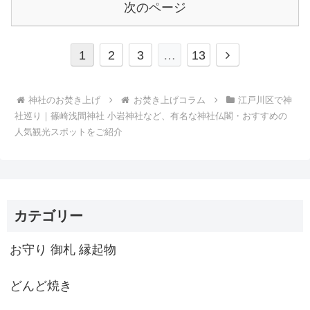
次のページ
次
1
2
3
…
13
へ
神社のお焚き上げ
お焚き上げコラム
江戸川区で神
社巡り｜篠崎浅間神社 小岩神社など、有名な神社仏閣・おすすめの
人気観光スポットをご紹介
カテゴリー
お守り 御札 縁起物
どんど焼き