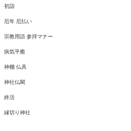
初詣
厄年 厄払い
宗教用語 参拝マナー
病気平癒
神棚 仏具
神社仏閣
終活
縁切り神社