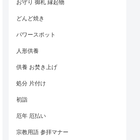
お守り 御札 縁起物
どんど焼き
パワースポット
人形供養
供養 お焚き上げ
処分 片付け
初詣
厄年 厄払い
宗教用語 参拝マナー