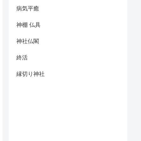
病気平癒
神棚 仏具
神社仏閣
終活
縁切り神社