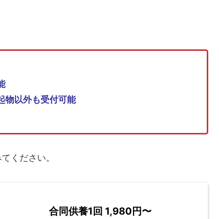
能
起物
以外も受付可能
みてください。
合同供養1回 1,980円〜