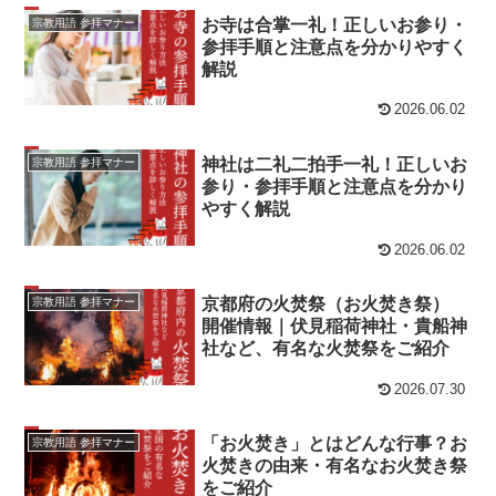
お寺は合掌一礼！正しいお参り・
宗教用語 参拝マナー
参拝手順と注意点を分かりやすく
解説
2026.06.02
神社は二礼二拍手一礼！正しいお
宗教用語 参拝マナー
参り・参拝手順と注意点を分かり
やすく解説
2026.06.02
京都府の火焚祭（お火焚き祭）
宗教用語 参拝マナー
開催情報｜伏見稲荷神社・貴船神
社など、有名な火焚祭をご紹介
2026.07.30
「お火焚き」とはどんな行事？お
宗教用語 参拝マナー
火焚きの由来・有名なお火焚き祭
をご紹介