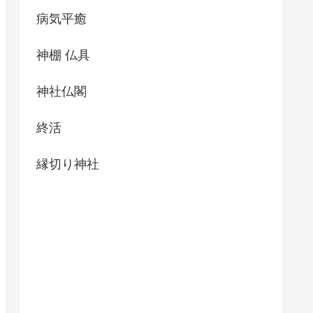
病気平癒
神棚 仏具
神社仏閣
終活
縁切り神社