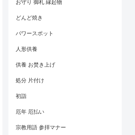
お守り 御札 縁起物
どんど焼き
パワースポット
人形供養
供養 お焚き上げ
処分 片付け
初詣
厄年 厄払い
宗教用語 参拝マナー