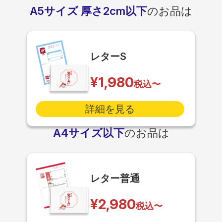
A5サイズ 厚さ2cm以下
のお品は
レターS
¥1,980
税込〜
詳細を見る
A4サイズ以下
のお品は
レター普通
¥2,980
税込〜