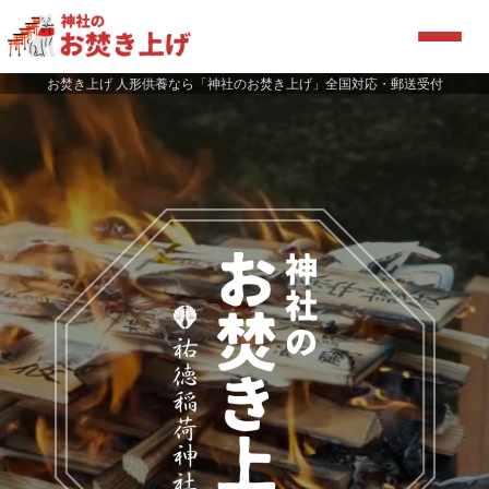
お焚き上げ 人形供養なら「神社のお焚き上げ」全国対応・郵送受付