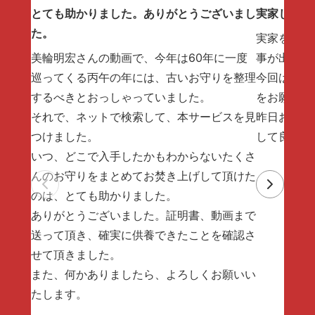
とても助かりました。ありがとうございまし
実家じまい
た。
実家を片付
美輪明宏さんの動画で、今年は60年に一度
事が出来な
巡ってくる丙午の年には、古いお守りを整理
今回は手放
するべきとおっしゃっていました。
をお願いし
それで、ネットで検索して、本サービスを見
昨日お焚き
つけました。
して良かっ
いつ、どこで入手したかもわからないたくさ
んのお守りをまとめてお焚き上げして頂けた
のは、とても助かりました。
ありがとうございました。証明書、動画まで
送って頂き、確実に供養できたことを確認さ
せて頂きました。
また、何かありましたら、よろしくお願いい
たします。