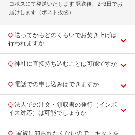
コポスにて発送いたします 発送後、2-3日でお
届けします（ポスト投函）
Q
送ってからどのくらいでお焚き上げは
行われますか
Q
神社に直接持ち込むことは可能ですか
お焚き上げは1.5ヶ月に1回ペースで実施してお
ります
実施日は天候・神社行事との兼ね合いにより直
Q
電話での申し込みはできますか
持ち込みでのご依頼はお受けしておりません
前に決定するため、具体的な日程はお伝えでき
お焚き上げキットをご注文の上、お品をお送り
かねます。ご了承ください
ください
Q
法人での注文・領収書の発行（インボ
お電話での申し込みも承っております
イス対応）は可能でしょうか
お支払い方法は「銀行振込」のみとなります
キットの注文がなく現金を入れて直接お送りい
クレジット、コンビニ払い等をご希望の方は当
ただいた場合：
サイトよりキットをご注文ください
Q
家族に知られたくないので、キットを