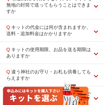
法人様のご依頼も承っておりますので、当サイ
着払いにて返送いたしますのでご了承ください
無地の封筒で送ってもらうことはできま
トよりお焚き上げキットをご注文ください
以下の番号までお問合せください
すか
領収書の発行（インボイス対応）も行なってお
03-6823-4679
りますので、ご希望の場合は、キットのご購入
受付時間：平日11:00-18:00（土日祝休み）
手続き完了後、
お問い合わせフォーム
より「領
Q
キットの代金には何が含まれますか、
はい、キットのご購入手続き完了後、
お問合せ
収書発行」希望の旨をお送りください 宛名変更
送料・追加料金はかかりますか
フォーム
よりご注文番号を入力の上、「普通封
をご希望の場合は宛名を記載ください
筒でのキット送付希望」とお送りください
お焚き上げに関わる表記を含まない封筒にてお
Q
キットの使用期限、お品を送る期限は
キットの代金には、供養・お焚き上げ代、その
請求書払いをご希望の場合：
届けいたします
ありますか
他オプション料金（証明書の発行・郵送代、特
お問い合わせフォームからご連絡ください
別祈祷代など）が全て含まれております
弊社からキットをお送りする際の送料、お品を
Q
違う神社のお守り・お札も供養しても
キットに使用期限はございませんので、お好き
お送りいただく際の送料は当社が負担いたしま
らえますか
なタイミングでお品をお送りください
すのでお支払いいただく必要はございません
終活のお片づけで、ご存命のうちは手元に置
注文後に追加でお支払いが発生することはござ
き、いざという時に送るようご家族や知人にご
Q
心霊写真や曰くつきの物でも大丈夫で
はい、祐徳稲荷神社以外のお守り・お札もお引
いませんのでご安心ください
依頼されている方もいらっしゃいます
すか
き受け・供養いたします