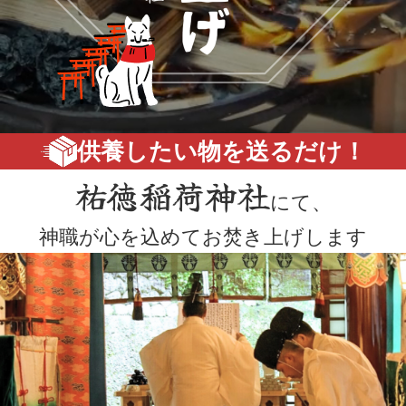
供養したい物を送るだけ！
祐徳稲荷神社
にて、
神職が心を込めてお焚き上げします