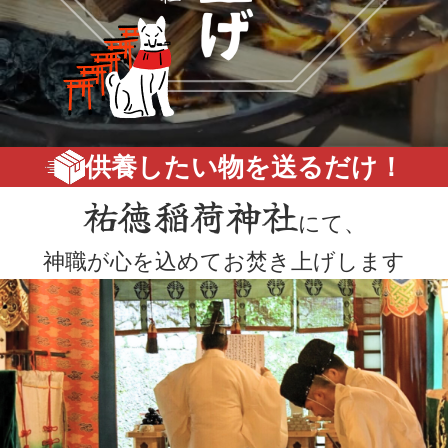
供養したい物を送るだけ！
祐徳稲荷神社
にて、
神職が心を込めてお焚き上げします