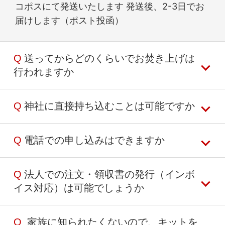
コポスにて発送いたします 発送後、2-3日でお
届けします（ポスト投函）
Q
送ってからどのくらいでお焚き上げは
行われますか
Q
神社に直接持ち込むことは可能ですか
お焚き上げは1.5ヶ月に1回ペースで実施してお
ります
実施日は天候・神社行事との兼ね合いにより直
Q
電話での申し込みはできますか
持ち込みでのご依頼はお受けしておりません
前に決定するため、具体的な日程はお伝えでき
お焚き上げキットをご注文の上、お品をお送り
かねます。ご了承ください
ください
Q
法人での注文・領収書の発行（インボ
お電話での申し込みも承っております
イス対応）は可能でしょうか
お支払い方法は「銀行振込」のみとなります
キットの注文がなく現金を入れて直接お送りい
クレジット、コンビニ払い等をご希望の方は当
ただいた場合：
サイトよりキットをご注文ください
Q
家族に知られたくないので、キットを