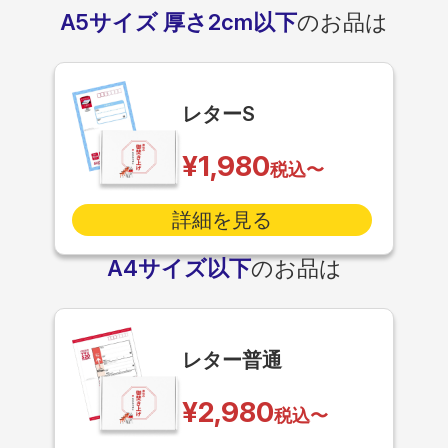
A5サイズ 厚さ2cm以下
のお品は
レターS
¥1,980
税込〜
詳細を見る
A4サイズ以下
のお品は
レター普通
¥2,980
税込〜