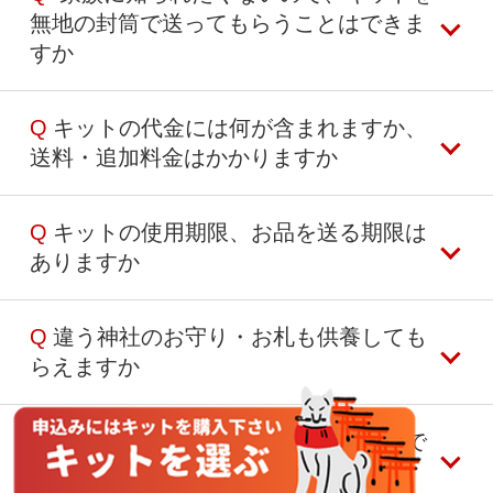
法人様のご依頼も承っておりますので、当サイ
着払いにて返送いたしますのでご了承ください
無地の封筒で送ってもらうことはできま
トよりお焚き上げキットをご注文ください
以下の番号までお問合せください
すか
領収書の発行（インボイス対応）も行なってお
03-6823-4679
りますので、ご希望の場合は、キットのご購入
受付時間：平日11:00-18:00（土日祝休み）
手続き完了後、
お問い合わせフォーム
より「領
Q
キットの代金には何が含まれますか、
はい、キットのご購入手続き完了後、
お問合せ
収書発行」希望の旨をお送りください 宛名変更
送料・追加料金はかかりますか
フォーム
よりご注文番号を入力の上、「普通封
をご希望の場合は宛名を記載ください
筒でのキット送付希望」とお送りください
お焚き上げに関わる表記を含まない封筒にてお
Q
キットの使用期限、お品を送る期限は
キットの代金には、供養・お焚き上げ代、その
請求書払いをご希望の場合：
届けいたします
ありますか
他オプション料金（証明書の発行・郵送代、特
お問い合わせフォームからご連絡ください
別祈祷代など）が全て含まれております
弊社からキットをお送りする際の送料、お品を
Q
違う神社のお守り・お札も供養しても
キットに使用期限はございませんので、お好き
お送りいただく際の送料は当社が負担いたしま
らえますか
なタイミングでお品をお送りください
すのでお支払いいただく必要はございません
終活のお片づけで、ご存命のうちは手元に置
注文後に追加でお支払いが発生することはござ
き、いざという時に送るようご家族や知人にご
Q
心霊写真や曰くつきの物でも大丈夫で
はい、祐徳稲荷神社以外のお守り・お札もお引
いませんのでご安心ください
依頼されている方もいらっしゃいます
すか
き受け・供養いたします