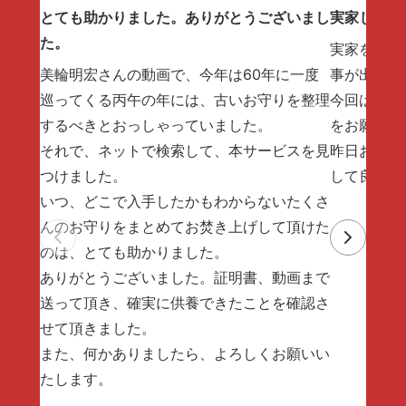
とても助かりました。ありがとうございまし
実家じまい
た。
実家を片付
美輪明宏さんの動画で、今年は60年に一度
事が出来な
巡ってくる丙午の年には、古いお守りを整理
今回は手放
するべきとおっしゃっていました。
をお願いし
それで、ネットで検索して、本サービスを見
昨日お焚き
つけました。
して良かっ
いつ、どこで入手したかもわからないたくさ
んのお守りをまとめてお焚き上げして頂けた
のは、とても助かりました。
ありがとうございました。証明書、動画まで
送って頂き、確実に供養できたことを確認さ
せて頂きました。
また、何かありましたら、よろしくお願いい
たします。