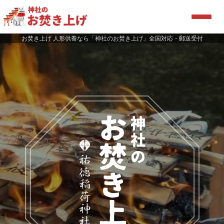
お焚き上げ 人形供養なら「神社のお焚き上げ」全国対応・郵送受付